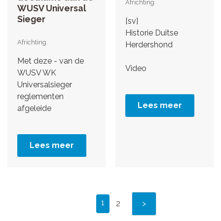
Africhting
WUSV Universal
Sieger
[sv]
Historie Duitse
Africhting
Herdershond
Met deze - van de
Video
WUSV WK
Universalsieger
reglementen
Lees meer
afgeleide
Lees meer
1
2