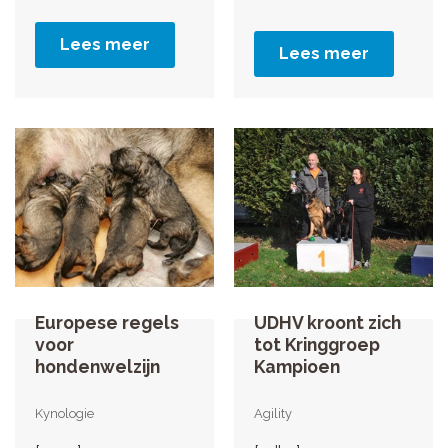
Lees meer
Lees meer
Europese regels
UDHV kroont zich
voor
tot Kringgroep
hondenwelzijn
Kampioen
Kynologie
Agility