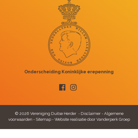
© 2026 Vereniging Duitse Herder -
Disclaimer
-
Algemene
voorwaarden
-
Sitemap
-
Website realisatie door Vanderperk Groep