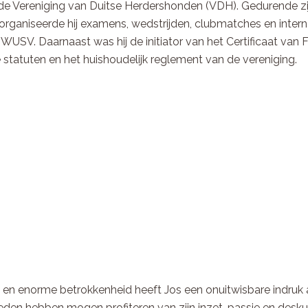
n de Vereniging van Duitse Herdershonden (VDH). Gedurende z
es, organiseerde hij examens, wedstrijden, clubmatches en int
USV. Daarnaast was hij de initiator van het Certificaat van F
statuten en het huishoudelijk reglement van de vereniging.
eiten en enorme betrokkenheid heeft Jos een onuitwisbare indr
eden hebben mogen profiteren van zijn inzet, passie en desku