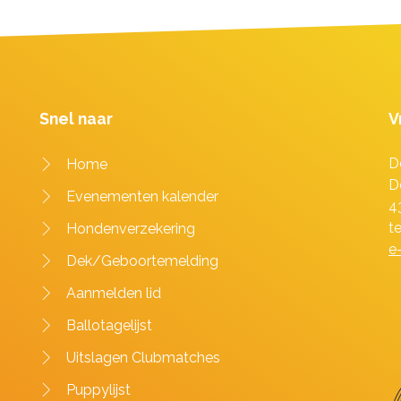
Snel naar
V
D
Home
D
Evenementen kalender
4
t
Hondenverzekering
e
Dek/Geboortemelding
Aanmelden lid
Ballotagelijst
Uitslagen Clubmatches
Puppylijst