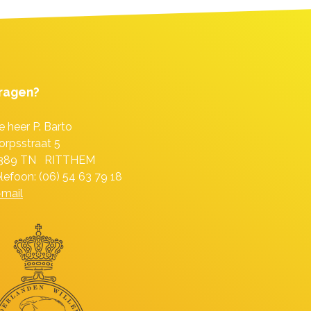
ragen?
e heer P. Barto
orpsstraat 5
389 TN RITTHEM
elefoon: (06) 54 63 79 18
-mail