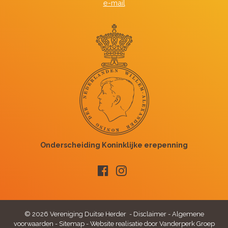
e-mail
© 2026 Vereniging Duitse Herder -
Disclaimer
-
Algemene
voorwaarden
-
Sitemap
-
Website realisatie door Vanderperk Groep