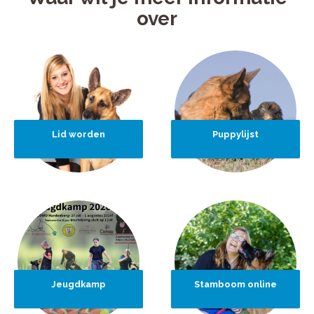
over
Lid worden
Puppylijst
Jeugdkamp
Stamboom online