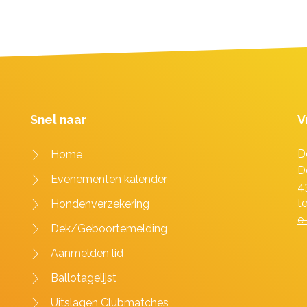
Snel naar
V
D
Home
D
Evenementen kalender
4
t
Hondenverzekering
e
Dek/Geboortemelding
Aanmelden lid
Ballotagelijst
Uitslagen Clubmatches