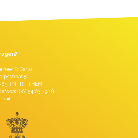
ragen?
e heer P. Barto
orpsstraat 5
389 TN RITTHEM
elefoon: (06) 54 63 79 18
-mail