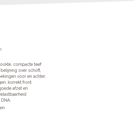
n
ookte, compacte teef
elijning over schoft,
ekingen voor en achter.
n, korrekt front.
goede afzet en
Belastbaarheid
. DNA.
wen