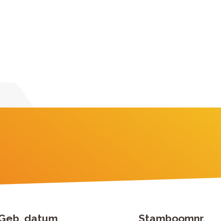
Geb. datum
Stamboomnr.