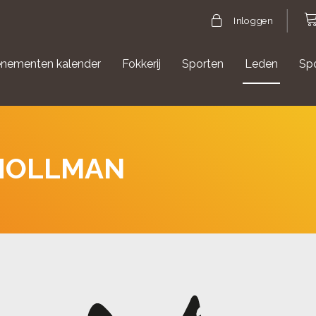
Inloggen
nementen kalender
Fokkerij
Sporten
Leden
Sp
gische evenementen
Aanmelden Agility
 HOLLMAN