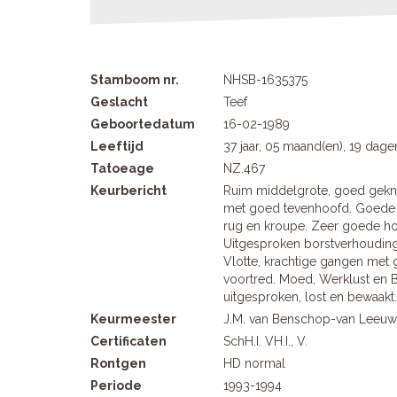
Stamboom nr.
NHSB-1635375
Geslacht
Teef
Geboortedatum
16-02-1989
Leeftijd
37 jaar, 05 maand(en), 19 dage
Tatoeage
NZ.467
Keurbericht
Ruim middelgrote, goed gekn
met goed tevenhoofd. Goede b
rug en kroupe. Zeer goede ho
Uitgesproken borstverhoudinge
Vlotte, krachtige gangen met 
voortred. Moed, Werklust en 
uitgesproken, lost en bewaakt
Keurmeester
J.M. van Benschop-van Leeu
Certificaten
SchH.I. VH.I., V.
Rontgen
HD normal
Periode
1993-1994