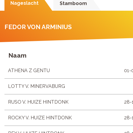
Nageslacht
Stamboom
FEDOR VON ARMINIUS
Naam
ATHENA Z GENTU
01-
LOTTY V. MINERVABURG
RUSO V. HUIZE HINTDONK
28-
ROCKY V. HUIZE HINTDONK
28-