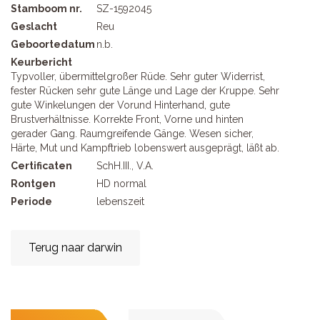
Stamboom nr.
SZ-1592045
Geslacht
Reu
Geboortedatum
n.b.
Keurbericht
Typvoller, übermittelgroßer Rüde. Sehr guter Widerrist,
fester Rücken sehr gute Länge und Lage der Kruppe. Sehr
gute Winkelungen der Vorund Hinterhand, gute
Brustverhältnisse. Korrekte Front, Vorne und hinten
gerader Gang. Raumgreifende Gänge. Wesen sicher,
Härte, Mut und Kampftrieb lobenswert ausgeprägt, läßt ab.
Certificaten
SchH.III., V.A.
Rontgen
HD normal
Periode
lebenszeit
Terug naar darwin