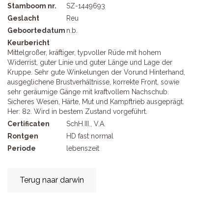
Stamboom nr.
SZ-1449693
Geslacht
Reu
Geboortedatum
n.b.
Keurbericht
Mittelgroßer, kräftiger, typvoller Rüde mit hohem
Widerrist, guter Linie und guter Länge und Lage der
Kruppe. Sehr gute Winkelungen der Vorund Hinterhand,
ausgeglichene Brustverhältnisse, korrekte Front, sowie
sehr geräumige Gänge mit kraftvollem Nachschub.
Sicheres Wesen, Härte, Mut und Kampftrieb ausgeprägt.
Her: 82. Wird in bestem Zustand vorgeführt.
Certificaten
SchH.III., V.A.
Rontgen
HD fast normal
Periode
lebenszeit
Terug naar darwin