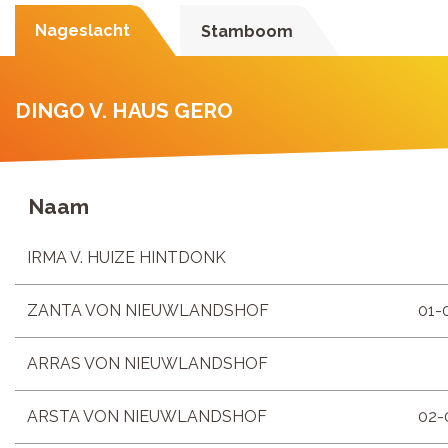
Nageslacht
Stamboom
DINGO V. HAUS GERO
Naam
IRMA V. HUIZE HINTDONK
ZANTA VON NIEUWLANDSHOF
01-
ARRAS VON NIEUWLANDSHOF
ARSTA VON NIEUWLANDSHOF
02-