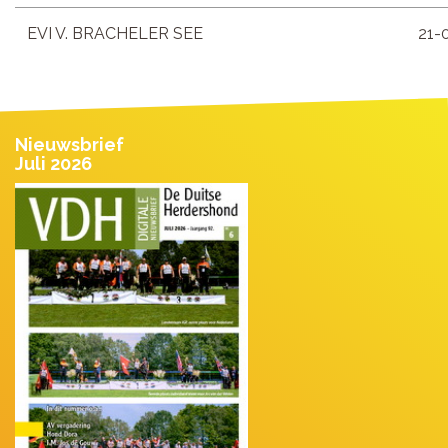
EVI V. BRACHELER SEE
21-
Nieuwsbrief
Juli 2026