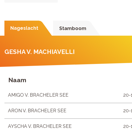
Nageslacht
Stamboom
GESHA V. MACHIAVELLI
Naam
AMIGO V. BRACHELER SEE
20-
ARON V. BRACHELER SEE
20-
AYSCHA V. BRACHELER SEE
20-