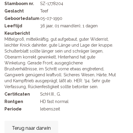
Stamboom nr.
SZ-1778204
Geslacht
Teef
Geboortedatum
05-07-1990
Leeftijd
36 jaar, 01 maand(en), 1 dagen
Keurbericht
Mittelgroß, mittelkräftig, gut aufgebaut, guter Widerrist,
leichter Knick dahinter, gute Länge und Lage der kruppe.
Schulterblatt sollte länger sein und schräger liegen,
Oberarm korrekt gewinkelt, Hinterhand hat gute
Winkelung. Gerade Front, ausgeglichene
Brustverhältnisse, im Schritt vorne etwas engtretend,
Gangwerk genügend kraftvoll. Sicheres Wesen, Härte, Mut
und Kampftrieb ausgeprägt; läßt ab. HER: '94. Sehr gute
Verfassung, Rückenfestigkeit sollte betonter sein.
Certificaten
SchH.III., G.
Rontgen
HD fast normal
Periode
lebenszeit
Terug naar darwin