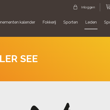
Inloggen
nementen kalender
Fokkerij
Sporten
Leden
Sp
gische evenementen
Aanmelden Agility
LER SEE