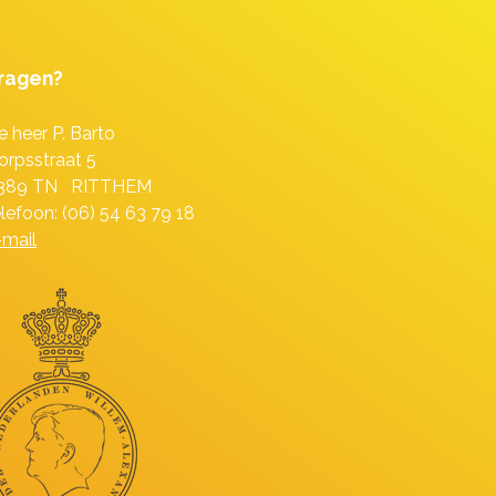
ragen?
e heer P. Barto
orpsstraat 5
389 TN RITTHEM
elefoon: (06) 54 63 79 18
-mail