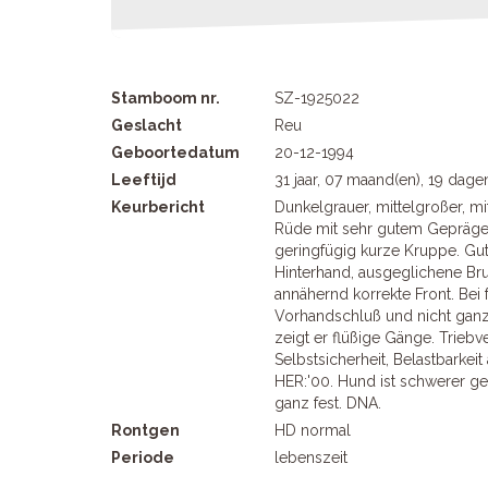
Stamboom nr.
SZ-1925022
Geslacht
Reu
Geboortedatum
20-12-1994
Leeftijd
31 jaar, 07 maand(en), 19 dage
Keurbericht
Dunkelgrauer, mittelgroßer, mit
Rüde mit sehr gutem Gepräge.
geringfügig kurze Kruppe. Gu
Hinterhand, ausgeglichene Bru
annähernd korrekte Front. Bei
Vorhandschluß und nicht gan
zeigt er flüßige Gänge. Triebve
Selbstsicherheit, Belastbarkeit
HER:'00. Hund ist schwerer g
ganz fest. DNA.
Rontgen
HD normal
Periode
lebenszeit