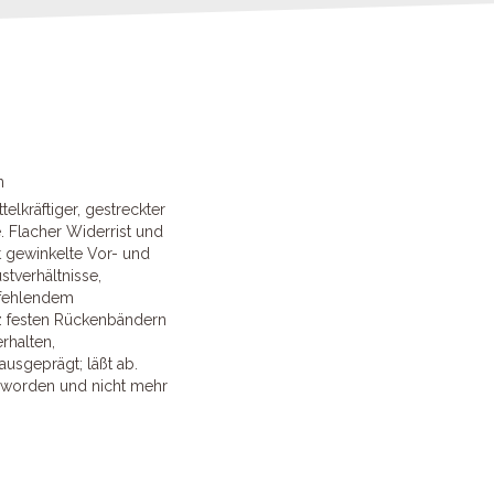
n
telkräftiger, gestreckter
 Flacher Widerrist und
t gewinkelte Vor- und
stverhältnisse,
 fehlendem
z festen Rückenbändern
rhalten,
 ausgeprägt; läßt ab.
eworden und nicht mehr