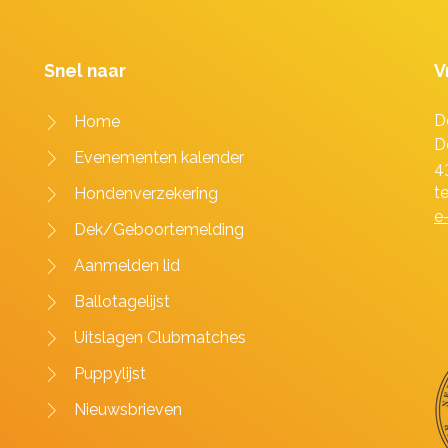
Snel naar
V
D
Home
D
Evenementen kalender
4
t
Hondenverzekering
e
Dek/Geboortemelding
Aanmelden lid
Ballotagelijst
Uitslagen Clubmatches
Puppylijst
Nieuwsbrieven