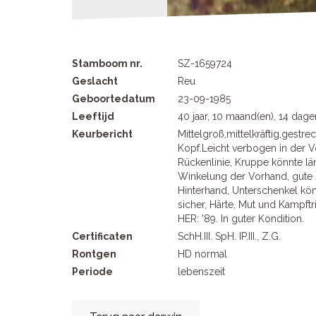
Stamboom nr.
SZ-1659724
Geslacht
Reu
Geboortedatum
23-09-1985
Leeftijd
40 jaar, 10 maand(en), 14 dage
Keurbericht
Mittelgroß,mittelkräftig,gestrec
Kopf.Leicht verbogen in der V
Rückenlinie, Kruppe könnte lä
Winkelung der Vorhand, gute U
Hinterhand, Unterschenkel kö
sicher, Härte, Mut und Kampftr
HER: '89. In guter Kondition.
Certificaten
SchH.III. SpH. IP.III., Z.G.
Rontgen
HD normal
Periode
lebenszeit