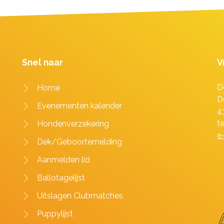
Snel naar
V
D
Home
D
Evenementen kalender
4
t
Hondenverzekering
e
Dek/Geboortemelding
Aanmelden lid
Ballotagelijst
Uitslagen Clubmatches
Puppylijst