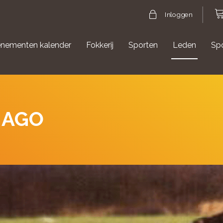
Inloggen
nementen kalender
Fokkerij
Sporten
Leden
Sp
gische evenementen
Aanmelden Agility
HAGO