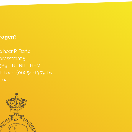
ragen?
e heer P. Barto
orpsstraat 5
389 TN RITTHEM
elefoon: (06) 54 63 79 18
-mail