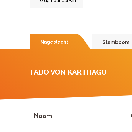
Terug naar darwin
Nageslacht
Stamboom
FADO VON KARTHAGO
Naam