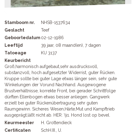
Stamboom nr.
NHSB-1537634
Geslacht
Teef
Geboortedatum
02-12-1986
Leeftijd
39 jaar, 08 maand(en), 7 dagen
Tatoeage
KU 3137
Keurbericht
Groß,harmonisch aufgebaut,sehr ausdrucksvoll,
substanzvoll, hoch aufgesetzter Widerrist, guter Rücken.
Kruppe sollte bei guter Lage etwas länger sein, sehr gute
Winkelungen der Vorund Nachhand. Ausgewogene
Brustverhältnisse, korrekte Front, bei gerader Schrittfolge
dürften Ellenbogen etwas besser anliegen. Gangwerk
erzielt bei guter Rückenübertragung sehr guten
Raumgewinn. Sicheres Wesen,Härte,Mut und Kampftrieb
ausgeprägt,läßt nicht ab. HER: '91. Hond lost op bevel.
Keurmeester
H. Grottendieck
Certificaten
SchH.III., U.