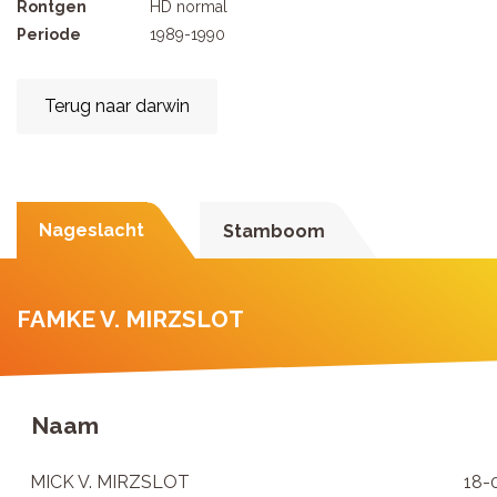
Rontgen
HD normal
Periode
1989-1990
Terug naar darwin
Nageslacht
Stamboom
FAMKE V. MIRZSLOT
Naam
MICK V. MIRZSLOT
18-