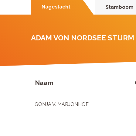
Nageslacht
Stamboom
ADAM VON NORDSEE STURM
Naam
GONJA V. MARJONHOF