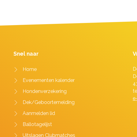
Snel naar
V
D
Home
D
Evenementen kalender
4
t
Hondenverzekering
e
Dek/Geboortemelding
Aanmelden lid
Ballotagelijst
Uitslagen Clubmatches