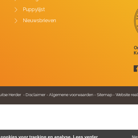
Puppylijst
Nieuwsbrieven
itse Herder -
Disclaimer
-
Algemene voorwaarden
-
Sitemap
-
Website real
cookies voor tracking en analyse.
Lees verder
Nie