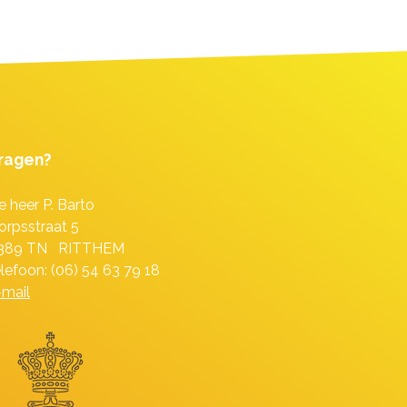
ragen?
e heer P. Barto
orpsstraat 5
389 TN RITTHEM
elefoon: (06) 54 63 79 18
-mail