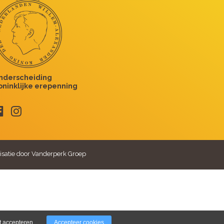
isatie door Vanderperk Groep
t accepteren
Accepteer cookies