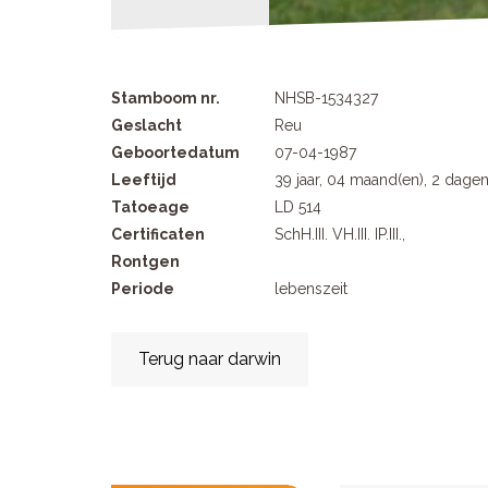
Stamboom nr.
NHSB-1534327
Geslacht
Reu
Geboortedatum
07-04-1987
Leeftijd
39 jaar, 04 maand(en), 2 dage
Tatoeage
LD 514
Certificaten
SchH.III. VH.III. IP.III.,
Rontgen
Periode
lebenszeit
Terug naar darwin