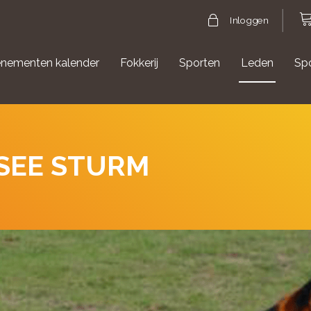
Inloggen
nementen kalender
Fokkerij
Sporten
Leden
Sp
gische evenementen
Aanmelden Agility
SEE STURM