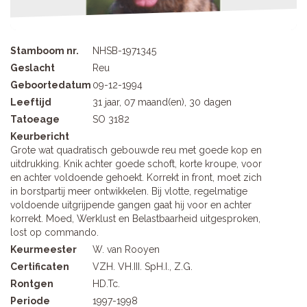
Stamboom nr.
NHSB-1971345
Geslacht
Reu
Geboortedatum
09-12-1994
Leeftijd
31 jaar, 07 maand(en), 30 dagen
Tatoeage
SO 3182
Keurbericht
Grote wat quadratisch gebouwde reu met goede kop en
uitdrukking. Knik achter goede schoft, korte kroupe, voor
en achter voldoende gehoekt. Korrekt in front, moet zich
in borstpartij meer ontwikkelen. Bij vlotte, regelmatige
voldoende uitgrijpende gangen gaat hij voor en achter
korrekt. Moed, Werklust en Belastbaarheid uitgesproken,
lost op commando.
Keurmeester
W. van Rooyen
Certificaten
VZH. VH.III. SpH.I., Z.G.
Rontgen
HD.Tc.
Periode
1997-1998