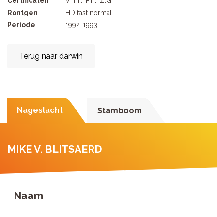
Certificaten
VH.III. IP.III., Z.G.
Rontgen
HD fast normal
Periode
1992-1993
Terug naar darwin
Nageslacht
Stamboom
MIKE V. BLITSAERD
Naam