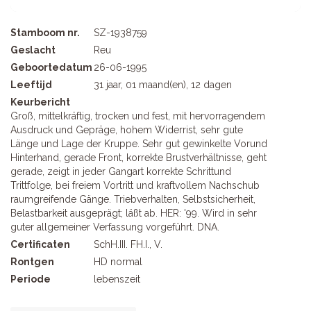
Stamboom nr.
SZ-1938759
Geslacht
Reu
Geboortedatum
26-06-1995
Leeftijd
31 jaar, 01 maand(en), 12 dagen
Keurbericht
Groß, mittelkräftig, trocken und fest, mit hervorragendem
Ausdruck und Gepräge, hohem Widerrist, sehr gute
Länge und Lage der Kruppe. Sehr gut gewinkelte Vorund
Hinterhand, gerade Front, korrekte Brustverhältnisse, geht
gerade, zeigt in jeder Gangart korrekte Schrittund
Trittfolge, bei freiem Vortritt und kraftvollem Nachschub
raumgreifende Gänge. Triebverhalten, Selbstsicherheit,
Belastbarkeit ausgeprägt; läßt ab. HER: '99. Wird in sehr
guter allgemeiner Verfassung vorgeführt. DNA.
Certificaten
SchH.III. FH.I., V.
Rontgen
HD normal
Periode
lebenszeit