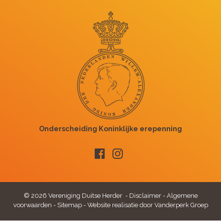
© 2026 Vereniging Duitse Herder -
Disclaimer
-
Algemene
voorwaarden
-
Sitemap
-
Website realisatie door Vanderperk Groep