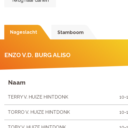
Terug naar darwin
Nageslacht
Stamboom
ENZO V.D. BURG ALISO
Naam
TERRY V. HUIZE HINTDONK
10-
TORRO V. HUIZE HINTDONK
10-
TOBY V. HUIZE HINTDONK
10-