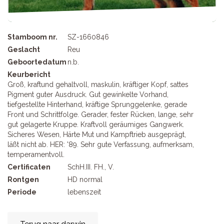
Stamboom nr.
SZ-1660846
Geslacht
Reu
Geboortedatum
n.b.
Keurbericht
Groß, kraftund gehaltvoll, maskulin, kräftiger Kopf, sattes
Pigment guter Ausdruck. Gut gewinkelte Vorhand,
tiefgestellte Hinterhand, kräftige Sprunggelenke, gerade
Front und Schrittfolge. Gerader, fester Rücken, lange, sehr
gut gelagerte Kruppe. Kraftvoll geräumiges Gangwerk.
Sicheres Wesen, Härte Mut und Kampftrieb ausgeprägt,
läßt nicht ab. HER: '89. Sehr gute Verfassung, aufmerksam,
temperamentvoll.
Certificaten
SchH.III. FH., V.
Rontgen
HD normal
Periode
lebenszeit