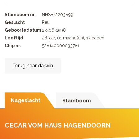
Stamboom nr.
NHSB-2203899
Geslacht
Reu
Geboortedatum
23-06-1998
Leeftijd
28 jaar, 01 maand(en), 17 dagen
Chip nr.
528140000033781
Terug naar darwin
Nageslacht
Stamboom
CECAR VOM HAUS HAGENDOORN