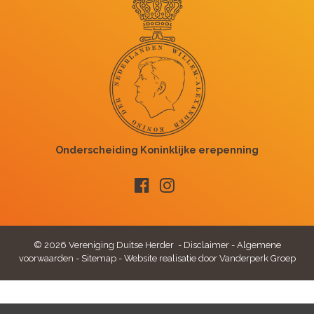
© 2026 Vereniging Duitse Herder -
Disclaimer
-
Algemene
voorwaarden
-
Sitemap
-
Website realisatie door Vanderperk Groep