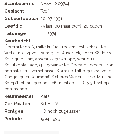
Stamboom nr.
NHSB-1809744
Geslacht
Teef
Geboortedatum
20-07-1991
Leeftijd
35 jaar, 00 maand(en), 20 dagen
Tatoeage
HH.2974
Keurbericht
Übermittelgroß, mittelkräftig, trocken, fest, sehr gutes
Verhältnis, typvoll, sehr guter Ausdruck, hoher Widerrist.
Sehr gute Linie, abschüssige Kruppe, sehr gute
Schulterblattlage, gut gewinkelter Oberarm, gerade Front,
normale Brustverhältnisse. Korrekte Trittfolge, kraftvolle
Gänge, guter Raumgriff. Sicheres Wesen, Härte, Mut und
Kampftrieb ausgeprägt; läßt nicht ab. HER: '95. Lost op
commando.
Keurmeester
Platz
Certificaten
SchH.I., V.
Rontgen
HD noch zugelassen
Periode
1994-1995