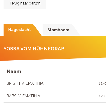
Terug naar darwin
Nageslacht
Stamboom
YOSSA VOM HÜHNEGRAB
Naam
BRIGHT V. EMATIHIA
12-
BABSI V. EMATIHIA
12-