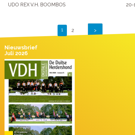
UDO REX V.H. BOOMBOS
20-
1
2
Nieuwsbrief
Juli 2026