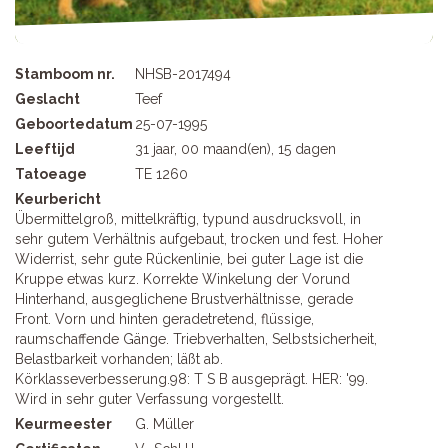
Stamboom nr.
NHSB-2017494
Geslacht
Teef
Geboortedatum
25-07-1995
Leeftijd
31 jaar, 00 maand(en), 15 dagen
Tatoeage
TE 1260
Keurbericht
Übermittelgroß, mittelkräftig, typund ausdrucksvoll, in
sehr gutem Verhältnis aufgebaut, trocken und fest. Hoher
Widerrist, sehr gute Rückenlinie, bei guter Lage ist die
Kruppe etwas kurz. Korrekte Winkelung der Vorund
Hinterhand, ausgeglichene Brustverhältnisse, gerade
Front. Vorn und hinten geradetretend, flüssige,
raumschaffende Gänge. Triebverhalten, Selbstsicherheit,
Belastbarkeit vorhanden; läßt ab.
Körklasseverbesserung.98: T S B ausgeprägt. HER: '99.
Wird in sehr guter Verfassung vorgestellt.
Keurmeester
G. Müller