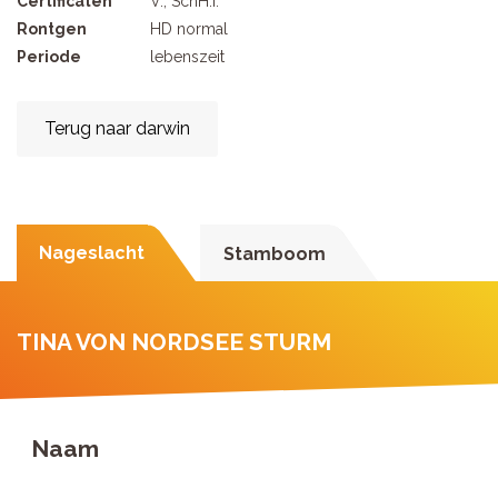
Certificaten
V., SchH.I.
Rontgen
HD normal
Periode
lebenszeit
Terug naar darwin
Nageslacht
Stamboom
TINA VON NORDSEE STURM
Naam