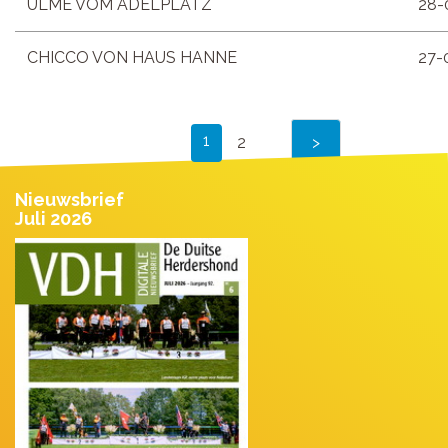
ULME VOM ADELPLATZ
28-
CHICCO VON HAUS HANNE
27-
1
2
Nieuwsbrief
Juli 2026