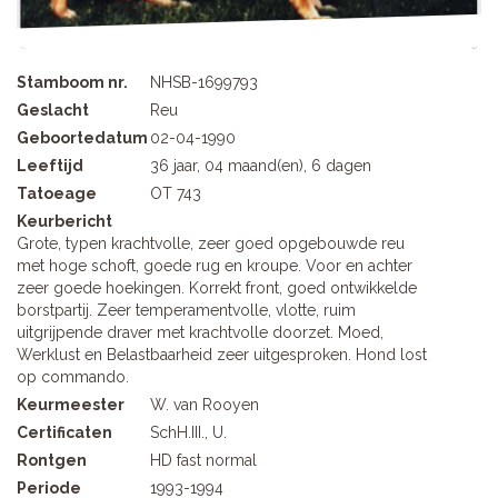
Stamboom nr.
NHSB-1699793
Geslacht
Reu
Geboortedatum
02-04-1990
Leeftijd
36 jaar, 04 maand(en), 6 dagen
Tatoeage
OT 743
Keurbericht
Grote, typen krachtvolle, zeer goed opgebouwde reu
met hoge schoft, goede rug en kroupe. Voor en achter
zeer goede hoekingen. Korrekt front, goed ontwikkelde
borstpartij. Zeer temperamentvolle, vlotte, ruim
uitgrijpende draver met krachtvolle doorzet. Moed,
Werklust en Belastbaarheid zeer uitgesproken. Hond lost
op commando.
Keurmeester
W. van Rooyen
Certificaten
SchH.III., U.
Rontgen
HD fast normal
Periode
1993-1994