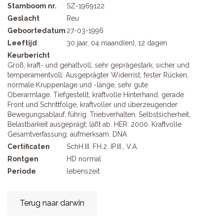
Stamboom nr.
SZ-1969122
Geslacht
Reu
Geboortedatum
27-03-1996
Leeftijd
30 jaar, 04 maand(en), 12 dagen
Keurbericht
Groß, kraft- und gehaltvoll, sehr geprägestark, sicher und
temperamentvoll. Ausgeprägter Widerrist, fester Rücken,
normale Kruppenlage und -länge, sehr gute
Oberarmlage. Tiefgestellt, kraftvolle Hinterhand, gerade
Front und Schrittfolge, kraftvoller und überzeugender
Bewegungsablauf, führig. Triebverhalten, Selbstsicherheit,
Belastbarkeit ausgeprägt; läßt ab. HER: 2000. Kraftvolle
Gesamtverfassung, aufmerksam. DNA
Certificaten
SchH.III. FH.2. IP.III., V.A.
Rontgen
HD normal
Periode
lebenszeit
Terug naar darwin