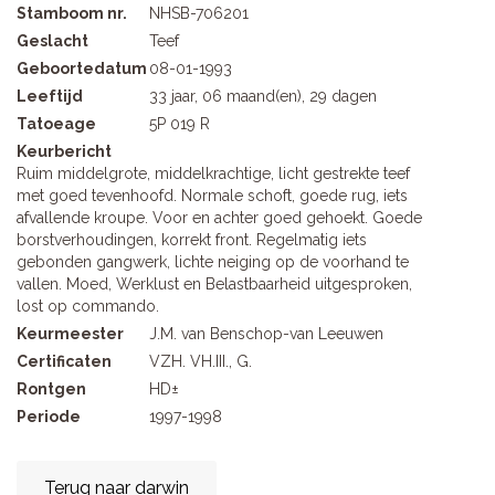
Stamboom nr.
NHSB-706201
Geslacht
Teef
Geboortedatum
08-01-1993
Leeftijd
33 jaar, 06 maand(en), 29 dagen
Tatoeage
5P 019 R
Keurbericht
Ruim middelgrote, middelkrachtige, licht gestrekte teef
met goed tevenhoofd. Normale schoft, goede rug, iets
afvallende kroupe. Voor en achter goed gehoekt. Goede
borstverhoudingen, korrekt front. Regelmatig iets
gebonden gangwerk, lichte neiging op de voorhand te
vallen. Moed, Werklust en Belastbaarheid uitgesproken,
lost op commando.
Keurmeester
J.M. van Benschop-van Leeuwen
Certificaten
VZH. VH.III., G.
Rontgen
HD±
Periode
1997-1998
Terug naar darwin