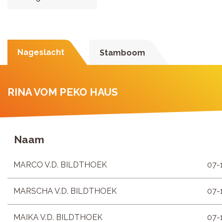
Nageslacht
Stamboom
RINA VOM PEKO HAUS
Naam
MARCO V.D. BILDTHOEK
07-
MARSCHA V.D. BILDTHOEK
07-
MAIKA V.D. BILDTHOEK
07-