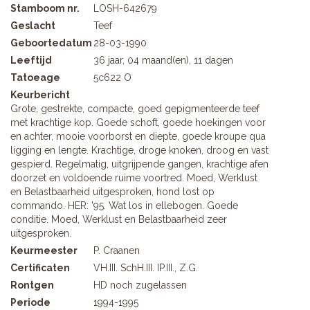
Stamboom nr.
LOSH-642679
Geslacht
Teef
Geboortedatum
28-03-1990
Leeftijd
36 jaar, 04 maand(en), 11 dagen
Tatoeage
5c622 O
Keurbericht
Grote, gestrekte, compacte, goed gepigmenteerde teef
met krachtige kop. Goede schoft, goede hoekingen voor
en achter, mooie voorborst en diepte, goede kroupe qua
ligging en lengte. Krachtige, droge knoken, droog en vast
gespierd. Regelmatig, uitgrijpende gangen, krachtige afen
doorzet en voldoende ruime voortred. Moed, Werklust
en Belastbaarheid uitgesproken, hond lost op
commando. HER: '95. Wat los in ellebogen. Goede
conditie. Moed, Werklust en Belastbaarheid zeer
uitgesproken.
Keurmeester
P. Craanen
Certificaten
VH.III. SchH.III. IP.III., Z.G.
Rontgen
HD noch zugelassen
Periode
1994-1995