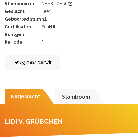
Stamboom nr.
NHSB-1086655
Geslacht
Teef
Geboortedatum
n.b.
Certificaten
SchH.II.,
Rontgen
Periode
*
Terug naar darwin
Nageslacht
Stamboom
LIDI V. GRÜBCHEN