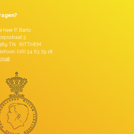
ragen?
e heer P. Barto
orpsstraat 5
389 TN RITTHEM
elefoon: (06) 54 63 79 18
-mail