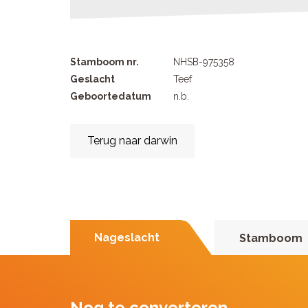
Stamboom nr.
NHSB-975358
Geslacht
Teef
Geboortedatum
n.b.
Terug naar darwin
Nageslacht
Stamboom
Nog te converteren