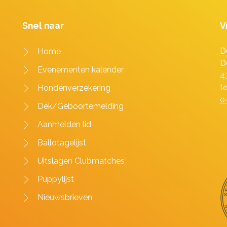
Snel naar
V
D
Home
D
Evenementen kalender
4
t
Hondenverzekering
e
Dek/Geboortemelding
Aanmelden lid
Ballotagelijst
Uitslagen Clubmatches
Puppylijst
Nieuwsbrieven