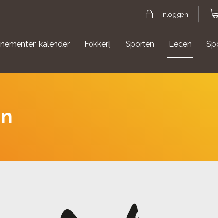
Inloggen
nementen kalender
Fokkerij
Sporten
Leden
Sp
gische evenementen
Aanmelden Agility
en