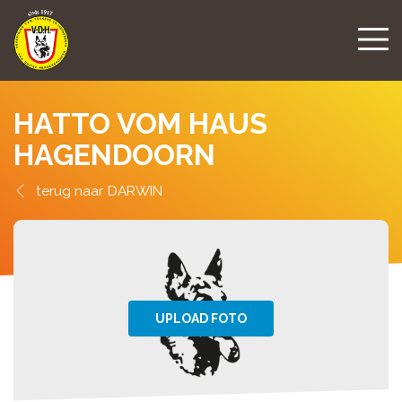
HATTO VOM HAUS
HAGENDOORN
DARWIN