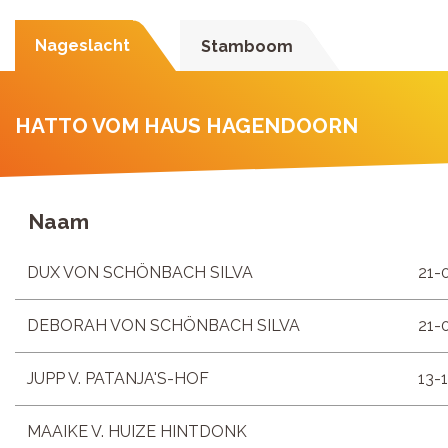
Nageslacht
Stamboom
HATTO VOM HAUS HAGENDOORN
Naam
DUX VON SCHÖNBACH SILVA
21-
DEBORAH VON SCHÖNBACH SILVA
21-
JUPP V. PATANJA'S-HOF
13-
MAAIKE V. HUIZE HINTDONK