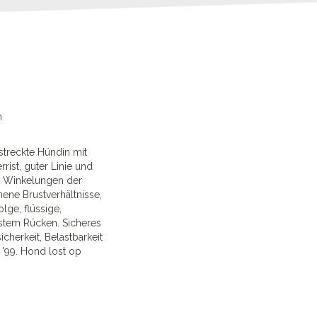
n
estreckte Hündin mit
ist, guter Linie und
e Winkelungen der
ene Brustverhältnisse,
olge, flüssige,
stem Rücken. Sicheres
cherkeit, Belastbarkeit
: '99. Hond lost op