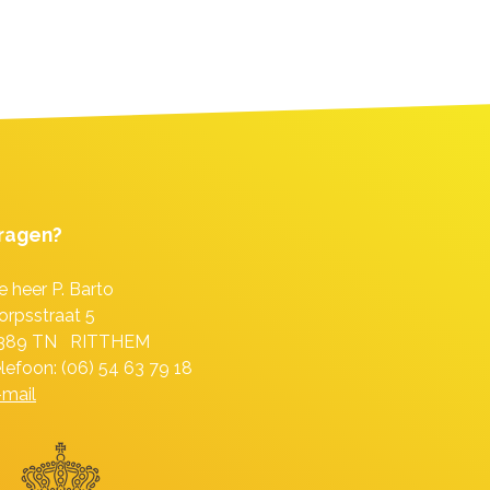
ragen?
e heer P. Barto
orpsstraat 5
389 TN RITTHEM
elefoon: (06) 54 63 79 18
-mail