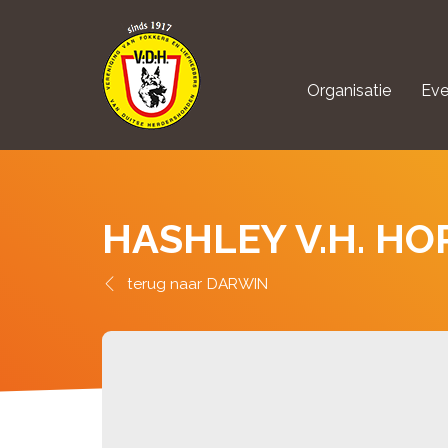
Organisatie
Eve
aanmelden Kynolo
HASHLEY V.H. H
DARWIN