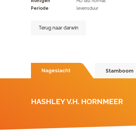
Rontgen
HD fast normal
Periode
levensduur
Terug naar darwin
Nageslacht
Stamboom
HASHLEY V.H. HORNMEER