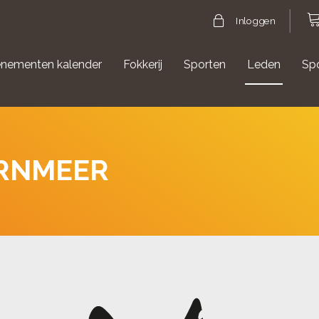
Inloggen
nementen kalender
Fokkerij
Sporten
Leden
Sp
gische evenementen
Aanmelden Agility
ORNMEER