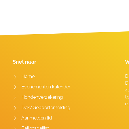
Snel naar
V
D
Home
D
Evenementen kalender
4
t
Hondenverzekering
e
Dek/Geboortemelding
Aanmelden lid
Ballotagelijst