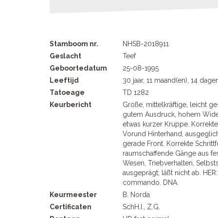
Stamboom nr.
NHSB-2018911
Geslacht
Teef
Geboortedatum
25-08-1995
Leeftijd
30 jaar, 11 maand(en), 14 dage
Tatoeage
TD 1282
Keurbericht
Große, mittelkräftige, leicht g
gutem Ausdruck, hohem Widerr
etwas kurzer Kruppe. Korrekt
Vorund Hinterhand, ausgeglich
gerade Front. Korrekte Schrittf
raumschaffende Gänge aus fe
Wesen, Triebverhalten, Selbstsi
ausgeprägt; läßt nicht ab. HER
commando. DNA.
Keurmeester
B. Norda
Certificaten
SchH.I., Z.G.