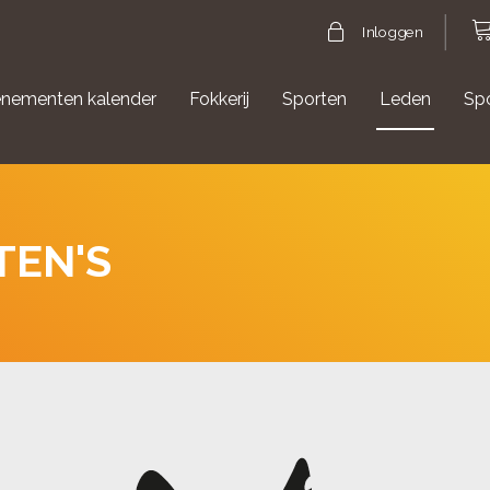
Inloggen
nementen kalender
Fokkerij
Sporten
Leden
Sp
gische evenementen
Aanmelden Agility
TEN'S