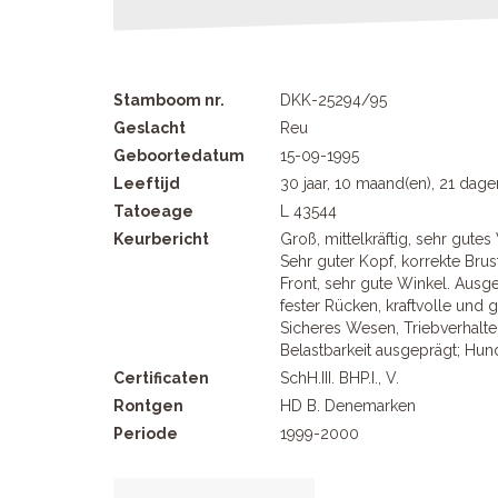
Stamboom nr.
DKK-25294/95
Geslacht
Reu
Geboortedatum
15-09-1995
Leeftijd
30 jaar, 10 maand(en), 21 dage
Tatoeage
L 43544
Keurbericht
Groß, mittelkräftig, sehr gutes
Sehr guter Kopf, korrekte Brus
Front, sehr gute Winkel. Ausge
fester Rücken, kraftvolle und
Sicheres Wesen, Triebverhalten
Belastbarkeit ausgeprägt; Hund
Certificaten
SchH.III. BHP.I., V.
Rontgen
HD B. Denemarken
Periode
1999-2000