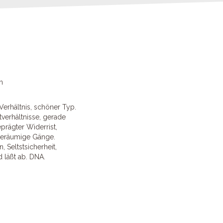
n
 Verhältnis, schöner Typ.
tverhältnisse, gerade
prägter Widerrist,
 geräumige Gänge.
, Seltstsicherheit,
 läßt ab. DNA.