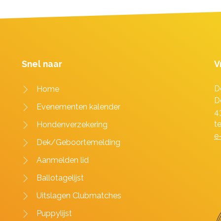
Snel naar
V
D
Home
D
Evenementen kalender
4
t
Hondenverzekering
e
Dek/Geboortemelding
Aanmelden lid
Ballotagelijst
Uitslagen Clubmatches
Puppylijst