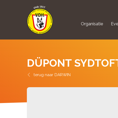
Organisatie
Eve
aanmelden Kynolo
DÜPONT SYDTOF
DARWIN