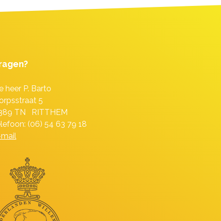
ragen?
e heer P. Barto
orpsstraat 5
389 TN RITTHEM
elefoon: (06) 54 63 79 18
-mail