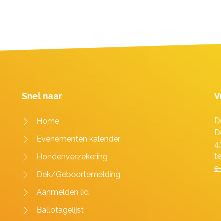
Snel naar
V
D
Home
D
Evenementen kalender
4
t
Hondenverzekering
e
Dek/Geboortemelding
Aanmelden lid
Ballotagelijst