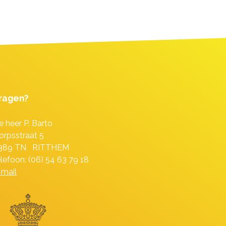
ragen?
e heer P. Barto
orpsstraat 5
389 TN RITTHEM
elefoon: (06) 54 63 79 18
-mail