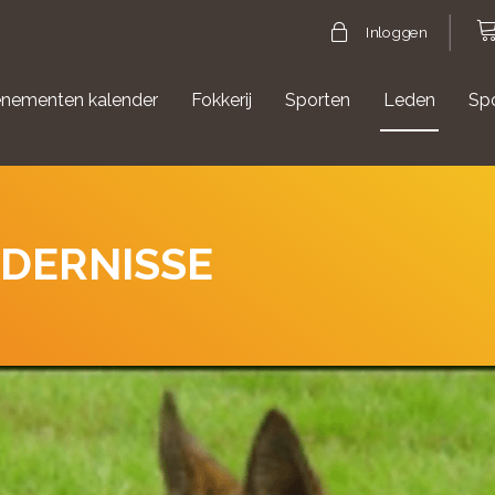
Inloggen
nementen kalender
Fokkerij
Sporten
Leden
Sp
gische evenementen
Aanmelden Agility
LDERNISSE