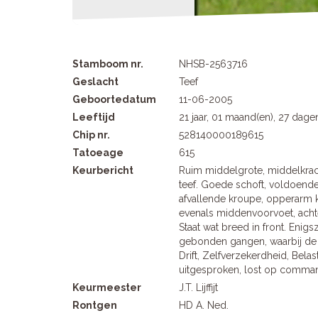
Stamboom nr.
NHSB-2563716
Geslacht
Teef
Geboortedatum
11-06-2005
Leeftijd
21 jaar, 01 maand(en), 27 dage
Chip nr.
528140000189615
Tatoeage
615
Keurbericht
Ruim middelgrote, middelkrac
teef. Goede schoft, voldoende 
afvallende kroupe, opperarm k
evenals middenvoorvoet, ach
Staat wat breed in front. Enig
gebonden gangen, waarbij de 
Drift, Zelfverzekerdheid, Bela
uitgesproken, lost op comma
Keurmeester
J.T. Lijffijt
Rontgen
HD A. Ned.