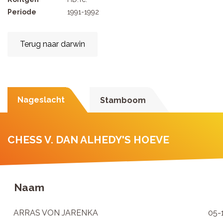
Periode
1991-1992
Terug naar darwin
Nageslacht
Stamboom
CHESS V. DAN ALHEDY'S HOEVE
Naam
ARRAS VON JARENKA
05-