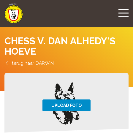
CHESS V. DAN ALHEDY'S
HOEVE
DARWIN