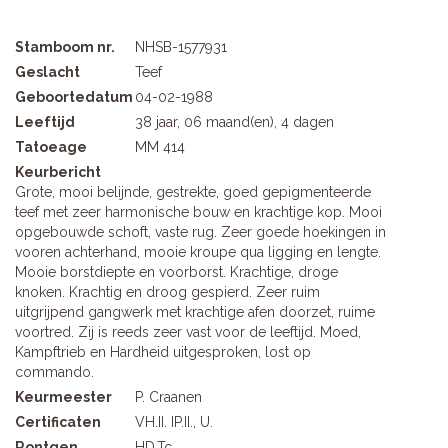
Stamboom nr.
NHSB-1577931
Geslacht
Teef
Geboortedatum
04-02-1988
Leeftijd
38 jaar, 06 maand(en), 4 dagen
Tatoeage
MM 414
Keurbericht
Grote, mooi belijnde, gestrekte, goed gepigmenteerde
teef met zeer harmonische bouw en krachtige kop. Mooi
opgebouwde schoft, vaste rug. Zeer goede hoekingen in
vooren achterhand, mooie kroupe qua ligging en lengte.
Mooie borstdiepte en voorborst. Krachtige, droge
knoken. Krachtig en droog gespierd. Zeer ruim
uitgrijpend gangwerk met krachtige afen doorzet, ruime
voortred. Zij is reeds zeer vast voor de leeftijd. Moed,
Kampftrieb en Hardheid uitgesproken, lost op
commando.
Keurmeester
P. Craanen
Certificaten
VH.II. IP.II., U.
Rontgen
HD.Tc.