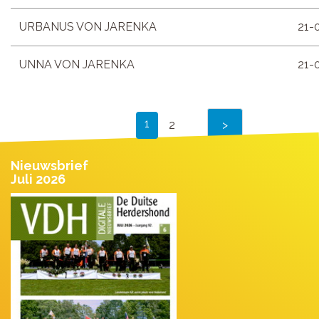
URBANUS VON JARENKA
21-
UNNA VON JARENKA
21-
1
2
Nieuwsbrief
Juli 2026