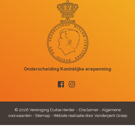
© 2026 Vereniging Duitse Herder -
Disclaimer
-
Algemene
voorwaarden
-
Sitemap
-
Website realisatie door Vanderperk Groep