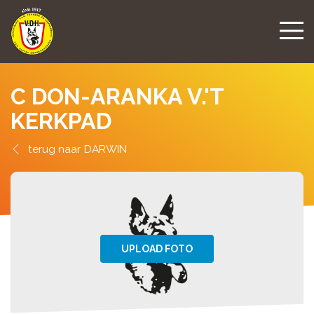
C DON-ARANKA V.'T
KERKPAD
DARWIN