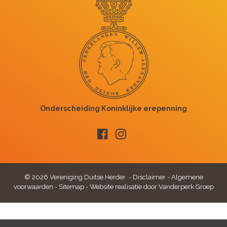
© 2026 Vereniging Duitse Herder -
Disclaimer
-
Algemene
voorwaarden
-
Sitemap
-
Website realisatie door Vanderperk Groep