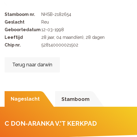
Stamboom nr.
NHSB-2182654
Geslacht
Reu
Geboortedatum
12-03-1998
Leeftijd
28 jaar, 04 maand(en), 28 dagen
Chip nr.
528140000021502
Terug naar darwin
Nageslacht
Stamboom
C DON-ARANKA V.'T KERKPAD