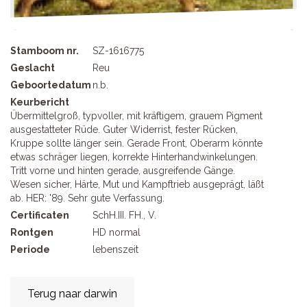
Stamboom nr.
SZ-1616775
Geslacht
Reu
Geboortedatum
n.b.
Keurbericht
Übermittelgroß, typvoller, mit kräftigem, grauem Pigment
ausgestatteter Rüde. Guter Widerrist, fester Rücken,
Kruppe sollte länger sein. Gerade Front, Oberarm könnte
etwas schräger liegen, korrekte Hinterhandwinkelungen.
Tritt vorne und hinten gerade, ausgreifende Gänge.
Wesen sicher, Härte, Mut und Kampftrieb ausgeprägt, läßt
ab. HER: '89. Sehr gute Verfassung.
Certificaten
SchH.III. FH., V.
Rontgen
HD normal
Periode
lebenszeit
Terug naar darwin