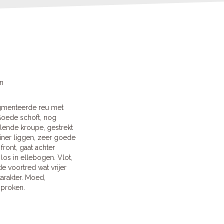
en
igmenteerde reu met
Goede schoft, nog
llende kroupe, gestrekt
ner liggen, zeer goede
ront, gaat achter
 los in ellebogen. Vlot,
e voortred wat vrijer
arakter. Moed,
sproken.