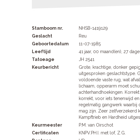
Stamboom nr.
NHSB-1419129
Geslacht
Reu
Geboortedatum
11-07-1985
Leeftijd
41 jaar, 00 maand(en), 27 dag
Tatoeage
JH 2541
Keurbericht
Grote, krachtige, donker gep
uitgesproken geslachtstype. 
voldoende vaste rug, wat afva
lichaam, opperarm moet schui
achterhandhoekingen. Korrekt f
korrekt, voor iets tenenwijd en
regelmatig gangwerk waarbij d
mag zijn. Zeer zelfverzekerd k
Kampftrieb en Hardheid uitge
Keurmeester
P.M. van Oirschot
Certificaten
KNPV.PH.I. met lof, Z.G.