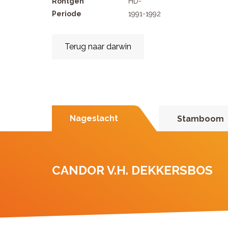
Rontgen
HD-
Periode
1991-1992
Terug naar darwin
Nageslacht
Stamboom
CANDOR V.H. DEKKERSBOS