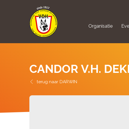
Organisatie
Eve
aanmelden Kynolo
CANDOR V.H. DE
DARWIN