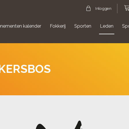
Inloggen
nementen kalender
Fokkerij
Sporten
Leden
Sp
gische evenementen
Aanmelden Agility
KKERSBOS