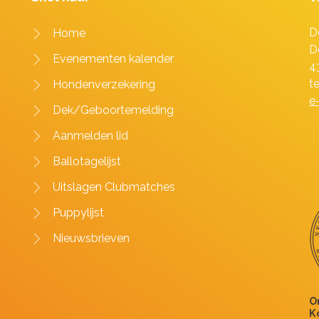
D
Home
D
Evenementen kalender
4
t
Hondenverzekering
e
Dek/Geboortemelding
Aanmelden lid
Ballotagelijst
Uitslagen Clubmatches
Puppylijst
Nieuwsbrieven