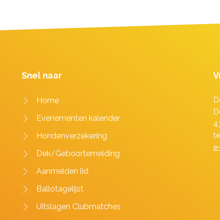
Snel naar
V
D
Home
D
Evenementen kalender
4
t
Hondenverzekering
e
Dek/Geboortemelding
Aanmelden lid
Ballotagelijst
Uitslagen Clubmatches