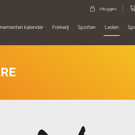
Inloggen
nementen kalender
Fokkerij
Sporten
Leden
Sp
gische evenementen
Aanmelden Agility
ARE