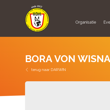
Organisatie
Eve
aanmelden Kynolo
BORA VON WISN
DARWIN