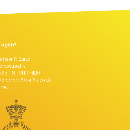
ragen?
e heer P. Barto
orpsstraat 5
389 TN RITTHEM
elefoon: (06) 54 63 79 18
-mail