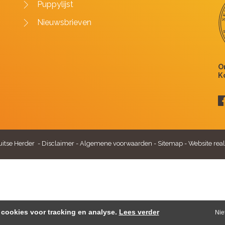
Puppylijst
Nieuwsbrieven
itse Herder -
Disclaimer
-
Algemene voorwaarden
-
Sitemap
-
Website real
cookies voor tracking en analyse.
Lees verder
Nie