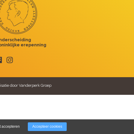
isatie door Vanderperk Groep
t accepteren
Accepteer cookies