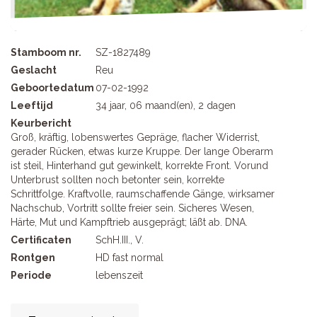
Stamboom nr.
SZ-1827489
Geslacht
Reu
Geboortedatum
07-02-1992
Leeftijd
34 jaar, 06 maand(en), 2 dagen
Keurbericht
Groß, kräftig, lobenswertes Gepräge, flacher Widerrist,
gerader Rücken, etwas kurze Kruppe. Der lange Oberarm
ist steil, Hinterhand gut gewinkelt, korrekte Front. Vorund
Unterbrust sollten noch betonter sein, korrekte
Schrittfolge. Kraftvolle, raumschaffende Gänge, wirksamer
Nachschub, Vortritt sollte freier sein. Sicheres Wesen,
Härte, Mut und Kampftrieb ausgeprägt; läßt ab. DNA.
Certificaten
SchH.III., V.
Rontgen
HD fast normal
Periode
lebenszeit