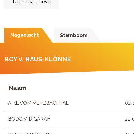
Terug naar darwin
Nageslacht
Stamboom
BOY V. HAUS-KLÖNNE
Naam
AIKE VOM MERZBACHTAL
02-
BODO V. DIGARAH
21-