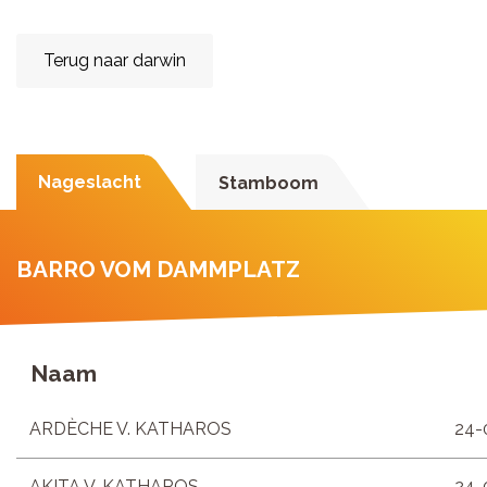
Terug naar darwin
Nageslacht
Stamboom
BARRO VOM DAMMPLATZ
Naam
ARDÈCHE V. KATHAROS
24-
AKITA V. KATHAROS
24-