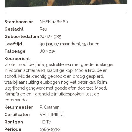
Stamboom nr.
NHSB-1461160
Geslacht
Reu
Geboortedatum
24-12-1985
Leeftijd
40 jaar, 07 maand(en), 15 dagen
Tatoeage
JO 3015
Keurbericht
Grote, mooi belijnde, gestrekte reu met goede hoekingen
in vooren achterhand, krachtige kop. Mooie kroupe en
schoft. Middelkrachtig geknookt en droog gespierd,
waarbij aansluiting ellebogen nog wat beter kan. Ruim
uitgrijpend gangwerk met goede afen doorzet. Moed,
Kampftrieb en Hardheid zijn uitgesproken, lost op
commando.
Keurmeester
P. Craanen
Certificaten
VH.III. IP.III., U.
Rontgen
HD.Tc.
Periode
1989-1990