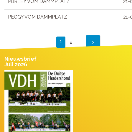
PURLEY VOM DAMMPLATZ
21-
PEGGY VOM DAMMPLATZ
21-
1
2
Nieuwsbrief
Juli 2026