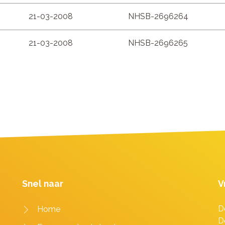
21-03-2008
NHSB-2696264
21-03-2008
NHSB-2696265
Snel naar
V
D
Home
D