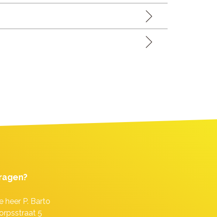
ragen?
e heer P. Barto
orpsstraat 5