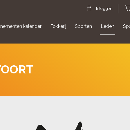
Inloggen
nementen kalender
Fokkerij
Sporten
Leden
Sp
gische evenementen
Aanmelden Agility
VOORT