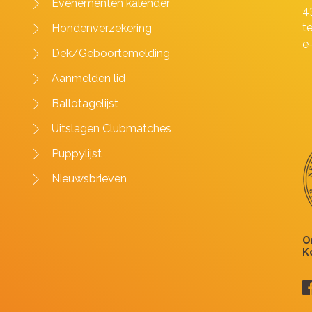
Evenementen kalender
4
t
Hondenverzekering
e
Dek/Geboortemelding
Aanmelden lid
Ballotagelijst
Uitslagen Clubmatches
Puppylijst
Nieuwsbrieven