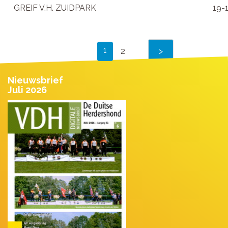
GREIF V.H. ZUIDPARK
19-
1
2
Nieuwsbrief
Juli 2026