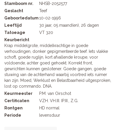
Stamboom nr.
NHSB-2052577
Geslacht
Teef
Geboortedatum
10-02-1996
Leeftijd
30 jaar, 05 maand(en), 26 dagen
Tatoeage
VT 320
Keurbericht
Krap middelgrote, middelkrachtige in goede
verhoudingen, donker gepigmenteerde teef. Iets vlakke
schoft, goede ruglijn, kort afvallende kroupe, voor
voldoende, achter goed gehoekt. Korrekt front,
gewrichten kunnen geslotener. Goede gangen, goede
stuwing van de achterhand waarbij voortred iets ruimer
kan zijn. Moed, Werklust en Belastbaarheid uitgesproken,
lost op commando. DNA.
Keurmeester
P.M. van Oirschot
Certificaten
VZH. VH.III. IP.III., Z.G.
Rontgen
HD normal
Periode
levensduur