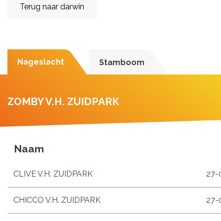
Terug naar darwin
Nageslacht
Stamboom
ZOMBY V.H. ZUIDPARK
Naam
CLIVE V.H. ZUIDPARK
27-
CHICCO V.H. ZUIDPARK
27-