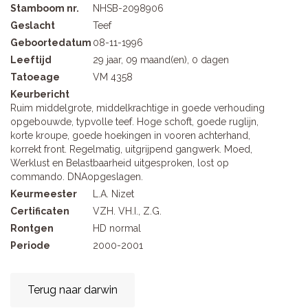
Stamboom nr.
NHSB-2098906
Geslacht
Teef
Geboortedatum
08-11-1996
Leeftijd
29 jaar, 09 maand(en), 0 dagen
Tatoeage
VM 4358
Keurbericht
Ruim middelgrote, middelkrachtige in goede verhouding
opgebouwde, typvolle teef. Hoge schoft, goede ruglijn,
korte kroupe, goede hoekingen in vooren achterhand,
korrekt front. Regelmatig, uitgrijpend gangwerk. Moed,
Werklust en Belastbaarheid uitgesproken, lost op
commando. DNAopgeslagen.
Keurmeester
L.A. Nizet
Certificaten
VZH. VH.I., Z.G.
Rontgen
HD normal
Periode
2000-2001
Terug naar darwin