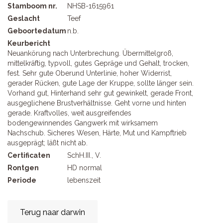
Stamboom nr.
NHSB-1615961
Geslacht
Teef
Geboortedatum
n.b.
Keurbericht
Neuankörung nach Unterbrechung. Übermittelgroß,
mittelkräftig, typvoll, gutes Gepräge und Gehalt, trocken,
fest. Sehr gute Oberund Unterlinie, hoher Widerrist,
gerader Rücken, gute Lage der Kruppe, sollte länger sein.
Vorhand gut, Hinterhand sehr gut gewinkelt, gerade Front,
ausgeglichene Brustverhältnisse. Geht vorne und hinten
gerade. Kraftvolles, weit ausgreifendes
bodengewinnendes Gangwerk mit wirksamem
Nachschub. Sicheres Wesen, Härte, Mut und Kampftrieb
ausgeprägt; läßt nicht ab.
Certificaten
SchH.III., V.
Rontgen
HD normal
Periode
lebenszeit
Terug naar darwin