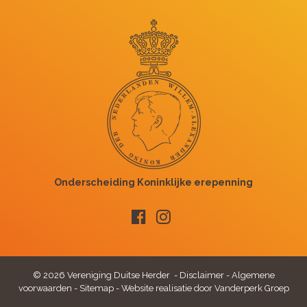
© 2026 Vereniging Duitse Herder -
Disclaimer
-
Algemene
voorwaarden
-
Sitemap
-
Website realisatie door Vanderperk Groep