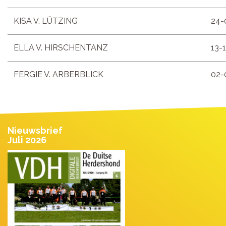
KISA V. LÜTZING
24-
ELLA V. HIRSCHENTANZ
13-
FERGIE V. ARBERBLICK
02-
Nieuwsbrief
Juli 2026