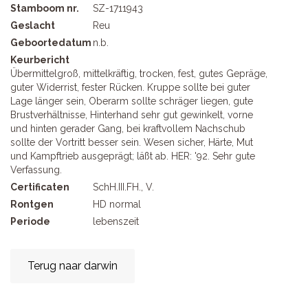
Stamboom nr.
SZ-1711943
Geslacht
Reu
Geboortedatum
n.b.
Keurbericht
Übermittelgroß, mittelkräftig, trocken, fest, gutes Gepräge,
guter Widerrist, fester Rücken. Kruppe sollte bei guter
Lage länger sein, Oberarm sollte schräger liegen, gute
Brustverhältnisse, Hinterhand sehr gut gewinkelt, vorne
und hinten gerader Gang, bei kraftvollem Nachschub
sollte der Vortritt besser sein. Wesen sicher, Härte, Mut
und Kampftrieb ausgeprägt; läßt ab. HER: '92. Sehr gute
Verfassung.
Certificaten
SchH.III.FH., V.
Rontgen
HD normal
Periode
lebenszeit
Terug naar darwin