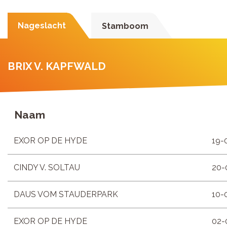
Nageslacht
Stamboom
BRIX V. KAPFWALD
Naam
EXOR OP DE HYDE
19-
CINDY V. SOLTAU
20-
DAUS VOM STAUDERPARK
10-
EXOR OP DE HYDE
02-