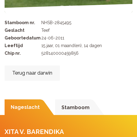
Stamboom nr.
NHSB-2845495
Geslacht
Teef
Geboortedatum
24-06-2011
Leeftijd
15 jaar, 01 maand(en), 14 dagen
Chip nr.
528140000459856
Terug naar darwin
Nageslacht
Stamboom
XITA V. BARENDIKA