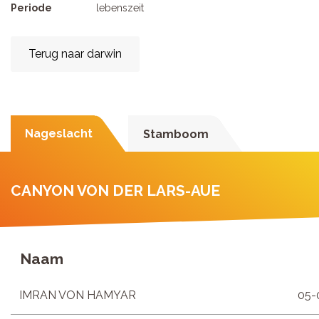
Periode
lebenszeit
Terug naar darwin
Nageslacht
Stamboom
CANYON VON DER LARS-AUE
Naam
IMRAN VON HAMYAR
05-