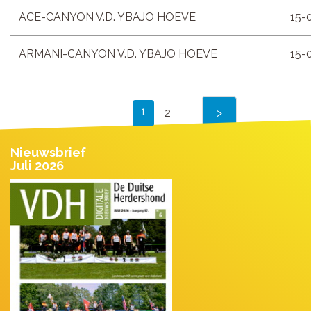
ACE-CANYON V.D. YBAJO HOEVE
15-
ARMANI-CANYON V.D. YBAJO HOEVE
15-
1
2
Nieuwsbrief
Juli 2026