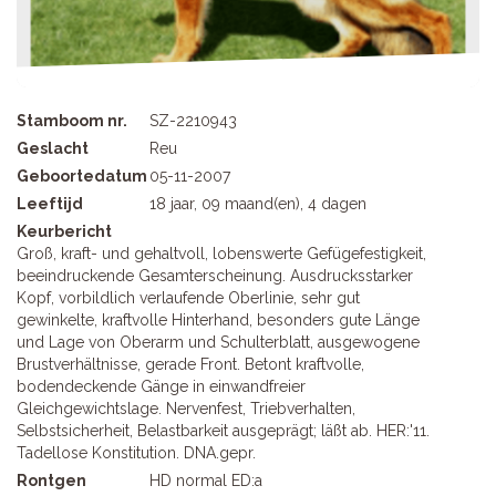
Stamboom nr.
SZ-2210943
Geslacht
Reu
Geboortedatum
05-11-2007
Leeftijd
18 jaar, 09 maand(en), 4 dagen
Keurbericht
Groß, kraft- und gehaltvoll, lobenswerte Gefügefestigkeit,
beeindruckende Gesamterscheinung. Ausdrucksstarker
Kopf, vorbildlich verlaufende Oberlinie, sehr gut
gewinkelte, kraftvolle Hinterhand, besonders gute Länge
und Lage von Oberarm und Schulterblatt, ausgewogene
Brustverhältnisse, gerade Front. Betont kraftvolle,
bodendeckende Gänge in einwandfreier
Gleichgewichtslage. Nervenfest, Triebverhalten,
Selbstsicherheit, Belastbarkeit ausgeprägt; läßt ab. HER:'11.
Tadellose Konstitution. DNA.gepr.
Rontgen
HD normal ED:a