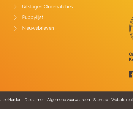
Uitslagen Clubmatches
Puppylijst
Nieuwsbrieven
itse Herder -
Disclaimer
-
Algemene voorwaarden
-
Sitemap
-
Website real