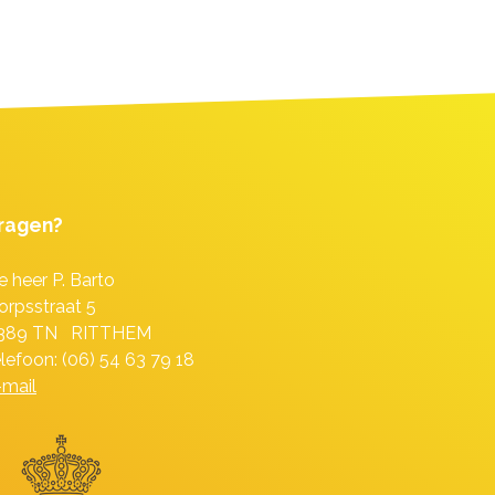
ragen?
e heer P. Barto
orpsstraat 5
389 TN RITTHEM
elefoon: (06) 54 63 79 18
-mail