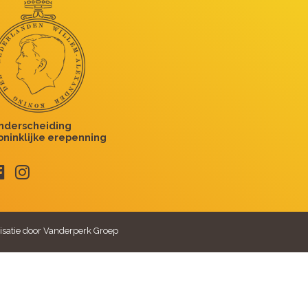
isatie door Vanderperk Groep