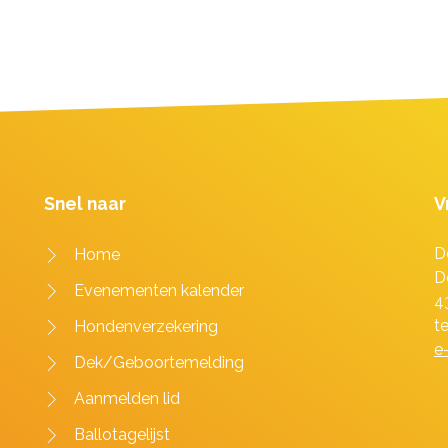
Snel naar
V
D
Home
D
Evenementen kalender
4
t
Hondenverzekering
e
Dek/Geboortemelding
Aanmelden lid
Ballotagelijst