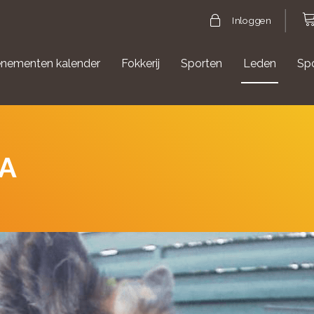
Inloggen
nementen kalender
Fokkerij
Sporten
Leden
Sp
gische evenementen
Aanmelden Agility
A