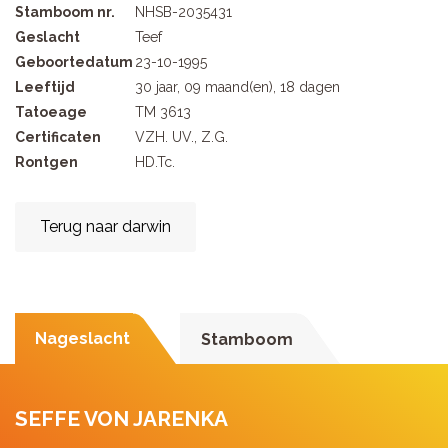
Stamboom nr.
NHSB-2035431
Geslacht
Teef
Geboortedatum
23-10-1995
Leeftijd
30 jaar, 09 maand(en), 18 dagen
Tatoeage
TM 3613
Certificaten
VZH. UV., Z.G.
Rontgen
HD.Tc.
Terug naar darwin
Nageslacht
Stamboom
SEFFE VON JARENKA