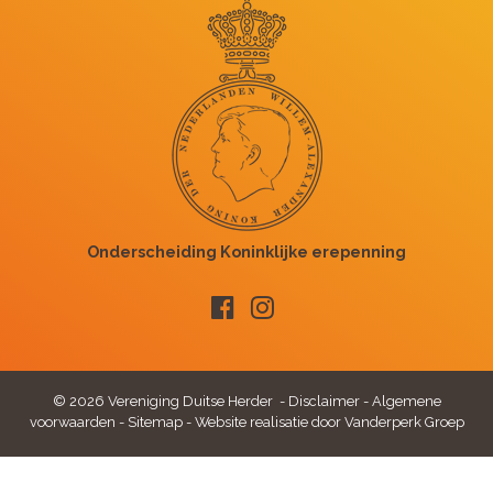
© 2026 Vereniging Duitse Herder -
Disclaimer
-
Algemene
voorwaarden
-
Sitemap
-
Website realisatie door Vanderperk Groep