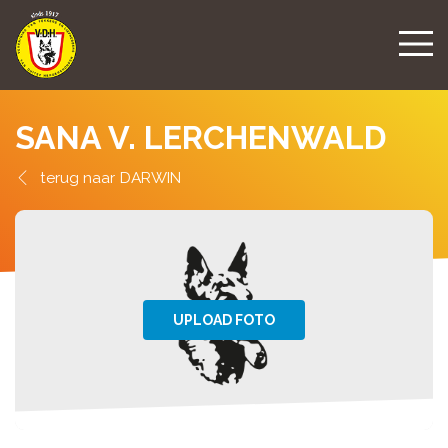
SANA V. LERCHENWALD
DARWIN