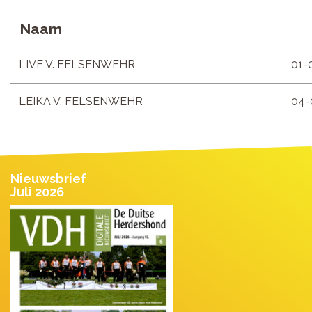
Naam
LIVE V. FELSENWEHR
01-
LEIKA V. FELSENWEHR
04-
Nieuwsbrief
Juli 2026