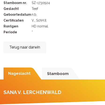
Stamboom nr.
SZ-1730924
Geslacht
Teef
Geboortedatum
n.b.
Certificaten
V., SchH.II.
Rontgen
HD normal
Periode
*
Terug naar darwin
Nageslacht
Stamboom
SANA V. LERCHENWALD