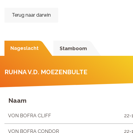
Terug naar darwin
Nageslacht
Stamboom
RUHNA V.D. MOEZENBULTE
Naam
VON BOFRA CLIFF
22-
VON BOFRA CONDOR
22-