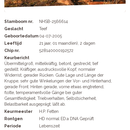
Stamboom nr.
NHSB-2566614
Geslacht
Teef
Geboortedatum
04-07-2005
Leeftijd
21 jaar, 01 maand(en), 2 dagen
Chip nr.
528140000192572
Keurbericht
Übermittelgroß, mittelkräftig, betont, gestreckt, tief
gestellt. Kräftiger, ausdrucksvolle Kopf, normaler
Widerrist, gerader Rücken. Gute Lage und Länge der
Kruppe, sehr gute Winkelungen der Vor- und Hinterhand,
gerade Front. Hinten gerade, vorne etwas engtretend,
flotte, temperamentvolle Gänge bei guter
Gesamtfestigkeit. Triebverhalten, Selbstsicherheit,
Belastbarkeit ausgeprägt; läßt ab.
Keurmeester
H.P. Fetten
Rontgen
HD normal ED:a DNA Geprüft
Periode
Lebenszeit