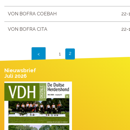
VON BOFRA COEBAH
22-
VON BOFRA CITA
22-
2
1
Nieuwsbrief
Juli 2026