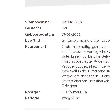
Stamboom nr.
SZ-2106390
Geslacht
Reu
Geboortedatum
17-02-2002
Leeftijd
24 jaar, 05 maand(en), 19 dage
Keurbericht
Groß, mittelkräftig, gehaltvoll,
ausdrucksstark, vorzügliche 
guter Linienfluß, betonte Gefüg
Front, ausgeprägter Widerrist, 
Kruppe, gut gewinkelt in der 
gewinkelt in der Hinterhand, f
kraftvollem Nachschub. Triebv
Selbstsicherheit, Belastbarkeit
DNA.gepr.
Rontgen
HD normal ED:a
Periode
2005-2006.