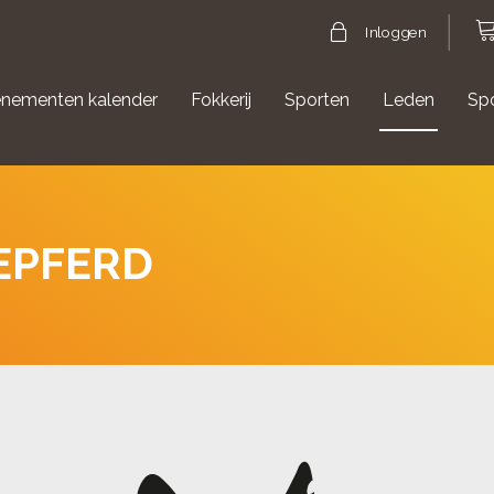
Inloggen
nementen kalender
Fokkerij
Sporten
Leden
Sp
gische evenementen
Aanmelden Agility
TEPFERD