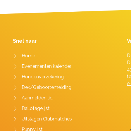
Snel naar
V
D
Home
D
Evenementen kalender
4
t
Hondenverzekering
e
Dek/Geboortemelding
Aanmelden lid
Ballotagelijst
Uitslagen Clubmatches
Puppylijst