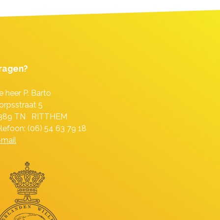
ragen?
e heer P. Barto
orpsstraat 5
389 TN RITTHEM
elefoon: (06) 54 63 79 18
-mail