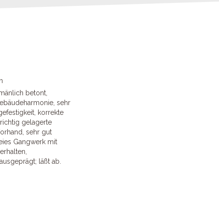
n
 mänlich betont,
Gebäudeharmonie, sehr
efestigkeit, korrekte
richtig gelagerte
Vorhand, sehr gut
reies Gangwerk mit
erhalten,
 ausgeprägt; läßt ab.